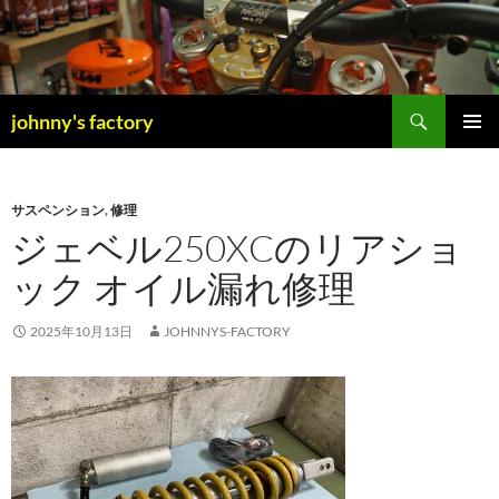
検
johnny's factory
索
コ
メインメ
ン
ニュー
テ
ン
サスペンション
,
修理
ツ
ジェベル250XCのリアショ
へ
ック オイル漏れ修理
ス
キ
ッ
2025年10月13日
JOHNNYS-FACTORY
プ