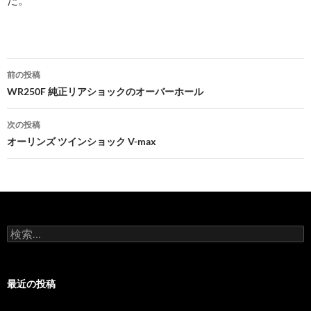
前の投稿
投
WR250F 純正リアショックのオーバーホール
稿
次の投稿
ナ
オーリンズ ツインショック V-max
ビ
ゲ
ー
検
シ
索
:
ョ
最近の投稿
ン