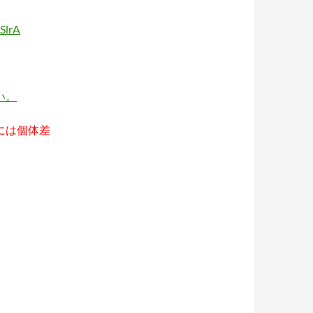
SlrA
い。
には個体差