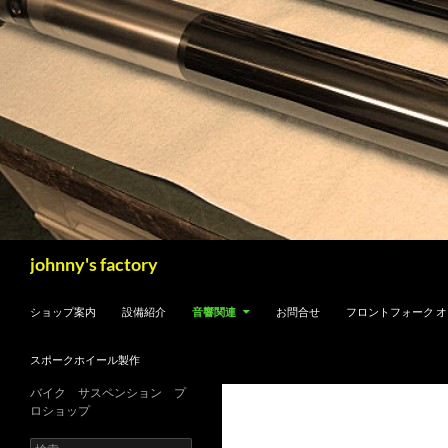
検
johnny's factory
索
コンテンツへスキップ
ショップ案内
設備紹介
音響関連
お問合せ
フロントフォーク 
スポークホイール製作
バイク サスペンション プ
ロショップ
検