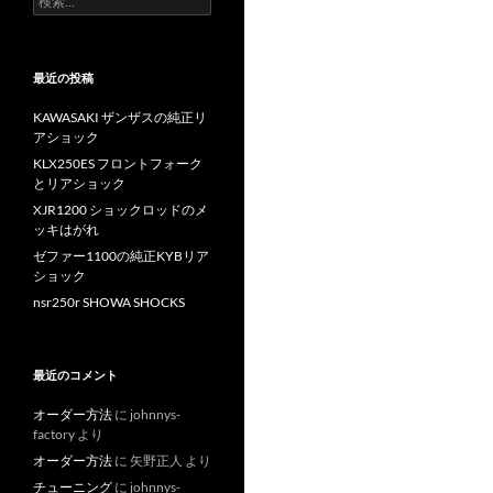
索
:
最近の投稿
KAWASAKI ザンザスの純正リ
アショック
KLX250ES フロントフォーク
とリアショック
XJR1200 ショックロッドのメ
ッキはがれ
ゼファー1100の純正KYBリア
ショック
nsr250r SHOWA SHOCKS
最近のコメント
オーダー方法
に
johnnys-
factory
より
オーダー方法
に
矢野正人
より
チューニング
に
johnnys-