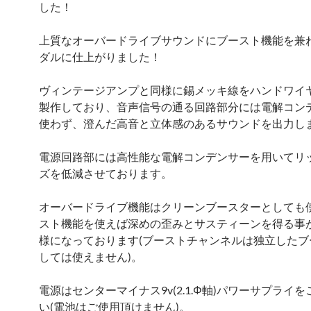
した！
上質なオーバードライブサウンドにブースト機能を兼
ダルに仕上がりました！
ヴィンテージアンプと同様に錫メッキ線をハンドワイ
製作しており、音声信号の通る回路部分には電解コン
使わず、澄んだ高音と立体感のあるサウンドを出力し
電源回路部には高性能な電解コンデンサーを用いてリ
ズを低減させております。
オーバードライブ機能はクリーンブースターとしても
スト機能を使えば深めの歪みとサスティーンを得る事
様になっております(ブーストチャンネルは独立したブ
しては使えません)。
電源はセンターマイナス9v(2.1.Φ軸)パワーサプライ
い(電池はご使用頂けません)。