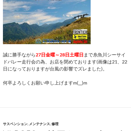
誠に勝手ながら
27日金曜～28日土曜日
まで糸魚川シーサイ
ドバレー走行会の為、お店を閉めております(画像は21、22
日になっておりますが台風の影響でズレました)。
何卒よろしくお願い申し上げますm(__)m
サスペンション
,
メンテナンス
,
修理