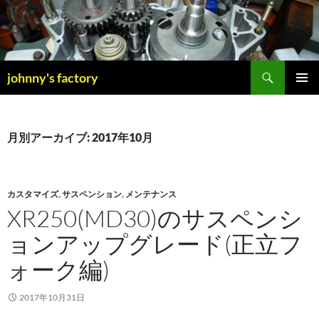
検
johnny's factory
索
コ
メインメ
ン
ニュー
テ
ン
月別アーカイブ: 2017年10月
ツ
へ
ス
キ
カスタマイズ
,
サスペンション
,
メンテナンス
ッ
XR250(MD30)のサスペンシ
プ
ョンアップグレード(正立フ
ォーク編)
2017年10月31日