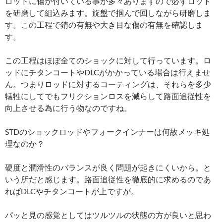
ロッドに傷が付いている事が多々ありますので必ずロッド
を研磨して組込みます。旋盤で掴んで回しながら研磨しま
す。この工程で錆の有無や大き目な傷の有無を確認しま
す。
この工程はほぼ全てのショックに対して行っています。ロ
ッドにチタンコートやDLCがかかっている場合は行えませ
ん。つまりロッドに対するコーティングは、それらを多少
犠牲にしてでもフリクションロスを減らして路面追従性を
向上させる為に行う物なのですね。
STDのショックロッドやフォークインナーは何故メッキ処
理なのか？
硬度と潤滑性のバランスが良く問題が起きにくいから。と
いう所だと感じます。路面追従性を徹底的に求めるのであ
ればDLCやチタンコートが上ですが。
パッと見の感覚としてはツルツルの状態の方が良いと思わ