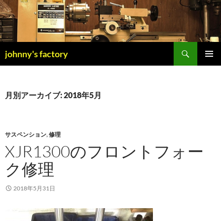
検
johnny's factory
索
コ
メインメ
ン
ニュー
テ
ン
月別アーカイブ: 2018年5月
ツ
へ
ス
キ
サスペンション
,
修理
ッ
XJR1300のフロントフォー
プ
ク修理
2018年5月31日