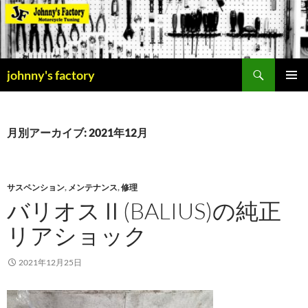
検
johnny's factory
索
コ
メインメ
ン
ニュー
テ
ン
月別アーカイブ: 2021年12月
ツ
へ
ス
キ
サスペンション
,
メンテナンス
,
修理
ッ
バリオスⅡ(BALIUS)の純正
プ
リアショック
2021年12月25日