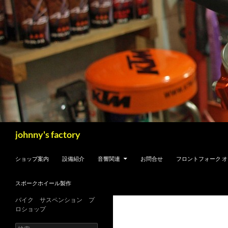
検
johnny's factory
索
コンテンツへスキップ
ショップ案内
設備紹介
音響関連
お問合せ
フロントフォーク 
スポークホイール製作
バイク サスペンション プ
ロショップ
検