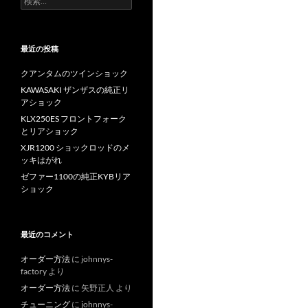
索
:
最近の投稿
クアンタムのツインショック
KAWASAKI ザンザスの純正リ
アショック
KLX250ES フロントフォーク
とリアショック
XJR1200 ショックロッドのメ
ッキはがれ
ゼファー1100の純正KYBリア
ショック
最近のコメント
オーダー方法
に
johnnys-
factory
より
オーダー方法
に
矢野正人
より
チューニング
に
johnnys-