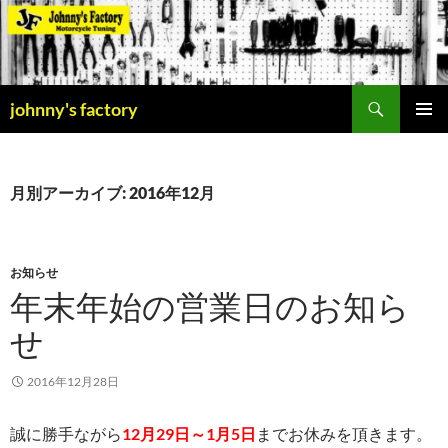
検
johnny's factory
索
コ
メインメ
ン
ニュー
テ
ン
月別アーカイブ: 2016年12月
ツ
へ
ス
キ
お知らせ
ッ
年末年始の営業日のお知ら
プ
せ
2016年12月28日
誠に勝手ながら
12月29日～1月5日
までお休みを頂きます。