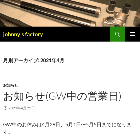
検
johnny's factory
索
コ
メインメ
ン
ニュー
テ
ン
月別アーカイブ: 2021年4月
ツ
へ
ス
キ
お知らせ
ッ
お知らせ(GW中の営業日)
プ
2021年4月25日
GW中のお休みは4月29日、5月1日〜5月5日までになりま
す。