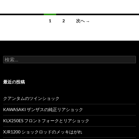
1
2
次へ →
投
稿
ナ
検
ビ
索
:
ゲ
最近の投稿
ー
シ
クアンタムのツインショック
ョ
KAWASAKI ザンザスの純正リアショック
ン
KLX250ES フロントフォークとリアショック
XJR1200 ショックロッドのメッキはがれ