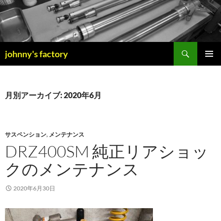
検
johnny's factory
索
コ
メインメ
ン
ニュー
テ
ン
月別アーカイブ: 2020年6月
ツ
へ
ス
キ
サスペンション
,
メンテナンス
ッ
DRZ400SM 純正リアショッ
プ
クのメンテナンス
2020年6月30日