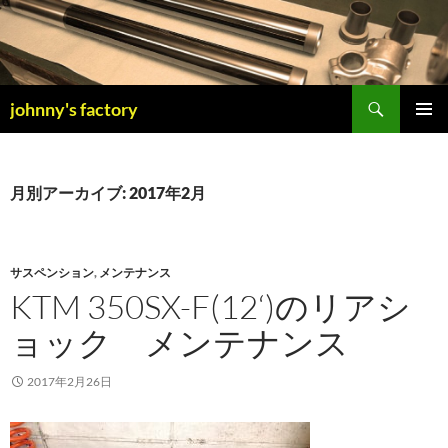
検
johnny's factory
索
コ
メインメ
ン
ニュー
テ
ン
月別アーカイブ: 2017年2月
ツ
へ
ス
キ
サスペンション
,
メンテナンス
ッ
KTM 350SX-F(12‘)のリアシ
プ
ョック メンテナンス
2017年2月26日