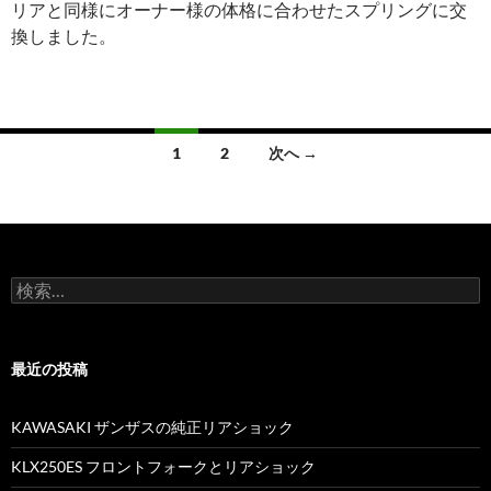
リアと同様にオーナー様の体格に合わせたスプリングに交
換しました。
1
2
次へ →
投
稿
ナ
検
ビ
索
:
ゲ
最近の投稿
ー
シ
KAWASAKI ザンザスの純正リアショック
ョ
KLX250ES フロントフォークとリアショック