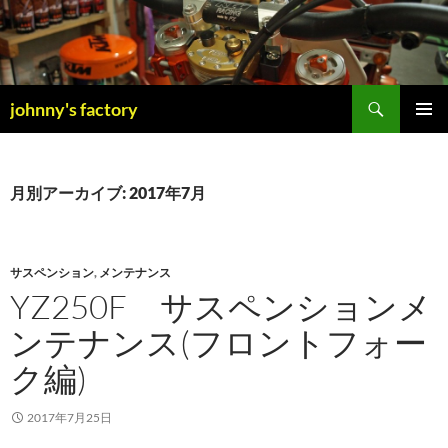
検
johnny's factory
索
コ
メインメ
ン
ニュー
テ
ン
月別アーカイブ: 2017年7月
ツ
へ
ス
キ
サスペンション
,
メンテナンス
ッ
YZ250F サスペンションメ
プ
ンテナンス(フロントフォー
ク編)
2017年7月25日