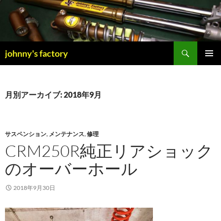
検
johnny's factory
索
コ
メインメ
ン
ニュー
テ
ン
月別アーカイブ: 2018年9月
ツ
へ
ス
キ
サスペンション
,
メンテナンス
,
修理
ッ
CRM250R純正リアショック
プ
のオーバーホール
2018年9月30日