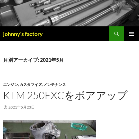
検
johnny's factory
索
コ
メインメ
ン
ニュー
テ
ン
月別アーカイブ: 2021年5月
ツ
へ
ス
キ
エンジン
,
カスタマイズ
,
メンテナンス
ッ
KTM 250EXCをボアアップ
プ
2021年5月23日