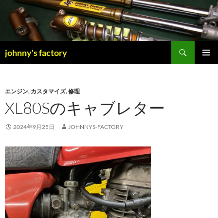
検
johnny's factory
索
コ
メインメ
ン
ニュー
テ
ン
エンジン
,
カスタマイズ
,
修理
ツ
XL80Sのキャブレター
へ
ス
2024年9月25日
JOHNNYS-FACTORY
キ
ッ
プ