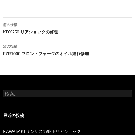
前の投稿
投
KDX250 リアショックの修理
稿
次の投稿
ナ
FZR1000 フロントフォークのオイル漏れ修理
ビ
ゲ
ー
検
シ
索
:
ョ
最近の投稿
ン
KAWASAKI ザンザスの純正リアショック