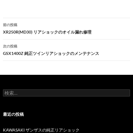
前の投稿
投
XR250R(MD30) リアショックのオイル漏れ修理
稿
次の投稿
ナ
GSX1400Z 純正ツインリアショックのメンテナンス
ビ
ゲ
ー
検
シ
索
:
ョ
最近の投稿
ン
KAWASAKI ザンザスの純正リアショック