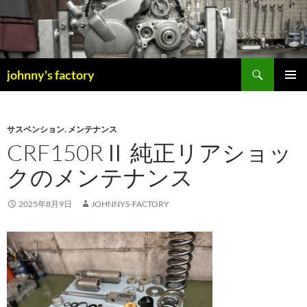
検
johnny's factory
索
コ
メインメ
ン
ニュー
テ
ン
サスペンション
,
メンテナンス
ツ
CRF150RⅡ 純正リアショッ
へ
クのメンテナンス
ス
キ
ッ
2025年8月9日
JOHNNYS-FACTORY
プ