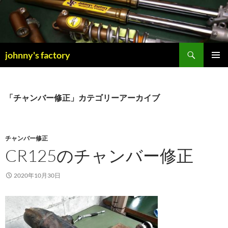
検
johnny's factory
索
コ
メインメ
ン
ニュー
テ
ン
「チャンバー修正」カテゴリーアーカイブ
ツ
へ
ス
キ
チャンバー修正
ッ
CR125のチャンバー修正
プ
2020年10月30日