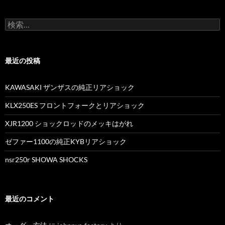
ナ
検
ビ
索
:
ゲ
最近の投稿
ー
シ
KAWASAKI ザンザスの純正リアショック
ョ
KLX250ES フロントフォークとリアショック
ン
XJR1200 ショックロッドのメッキはがれ
ゼファー1100の純正KYBリアショック
nsr250r SHOWA SHOCKS
最近のコメント