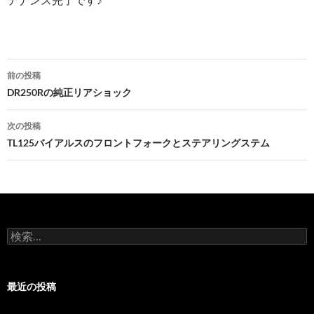
前の投稿
投
DR250Rの純正リアショック
稿
次の投稿
ナ
TL125バイアルスのフロントフォークとステアリングステム
ビ
ゲ
ー
検
シ
索
:
ョ
最近の投稿
ン