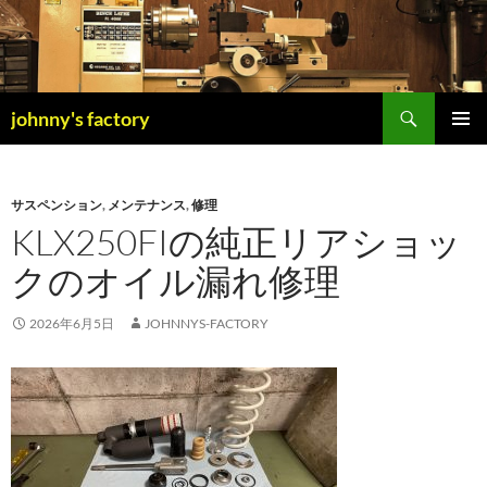
検
johnny's factory
索
コ
メインメ
ン
ニュー
テ
ン
サスペンション
,
メンテナンス
,
修理
ツ
KLX250FIの純正リアショッ
へ
クのオイル漏れ修理
ス
キ
ッ
2026年6月5日
JOHNNYS-FACTORY
プ